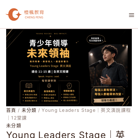
跳
M
至
M
主
要
Young
內
Leaders
容
Stage
｜
英
文
演
說
課
程
｜
首頁
/
未分類
/ Young Leaders Stage｜英文演說課程
12
｜12堂課
堂
未分類
Young Leaders Stage｜英
課