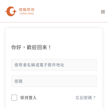
跳
M
至
M
主
要
內
容
你好，歡迎回來！
保持登入
忘記密碼？