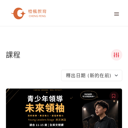
跳
MAI
至
ME
主
要
內
容
課程