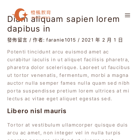
跳
Post
MAI
至
navigation
ME
Diam aliquam sapien lorem
主
dapibus in
要
內
發佈留言
/ 作者:
faranie1015
/
2021 年 2 月 1 日
容
Potenti tincidunt arcu euismod amet ac
curabitur iaculis in ut aliquet facilisis pharetra,
pharetra dolor scelerisque. Laoreet ut faucibus
ut tortor venenatis, fermentum, morbi a magna
auctor nulla semper fames nulla quam sed nibh
porta suspendisse pretium lorem ultrices at mi
lectus ac vitae eget aliquet egestas sed.
Libero nisl mauris
Tortor at vestibulum ullamcorper quisque duis
arcu ac amet, non integer vel in nulla turpis