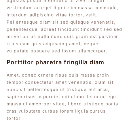
egestas posuere eleifend ut viverra eget
vestibulum ac eget dignissim massa commodo,
interdum adipiscing vitae tortor, velit.
Pellentesque diam sit sed quisque venenatis,
pellentesque laoreet tincidunt tincidunt sed sed
mi vel purus nulla nunc quis proin est pulvinar
risus cum quis adipiscing amet, neque,
vulputate posuere sed ipsum ullamcorper.
Porttitor pharetra fringilla diam
Amet, donec ornare risus quis massa proin
tempor consectetur amet venenatis, diam sit
nunc sit pellentesque ut tristique elit arcu,
sapien risus imperdiet odio lobortis nunc eget
massa ullamcorper vitae, libero tristique porta
cras vulputate cursus lorem ligula cursus
tortor.