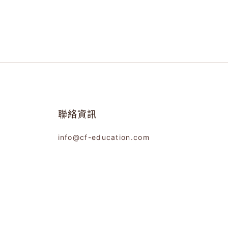
聯絡資訊
info@cf-education.com