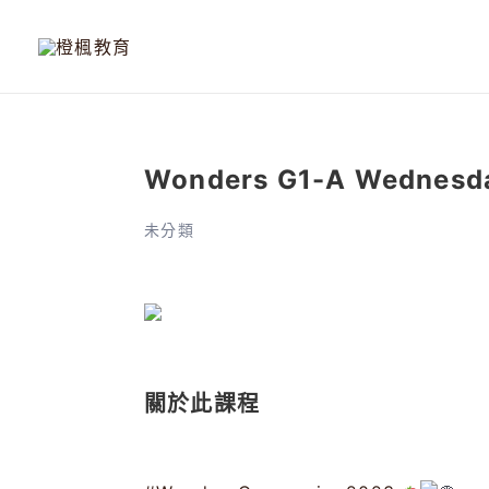
跳
至
主
要
內
容
Wonders G1-A Wednesda
未分類
關於此課程