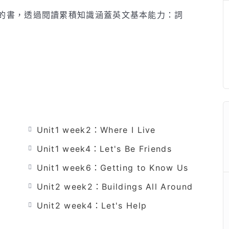
的書，透過閱讀累積知識涵蓋英文基本能力：詞
Unit1 week2：Where I Live
Unit1 week4：Let's Be Friends
Unit1 week6：Getting to Know Us
Unit2 week2：Buildings All Around
Unit2 week4：Let's Help