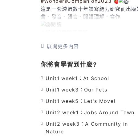
#WondersCompanion2023
這是一套透過數十年讀寫能力研究而出版
彙、發音、語言、閱讀理解、寫作
閱讀
根據線索回答問題
累積單字(同義反義)
展開更多內容
深入了結文章引申義
正確使用文字
組織研究與探討與探討
你將會學習到什麼?
分享知識
Unit1 week1：At School
激發創意
Unit1 week3：Our Pets
寫作
Unit1 week5：Let's Move!
透過寫作有效溝通
分析文本
Unit2 week1：Jobs Around Town
正確寫作
Unit2 week3：A Community in
提升寫作能力
Nature
批改文章