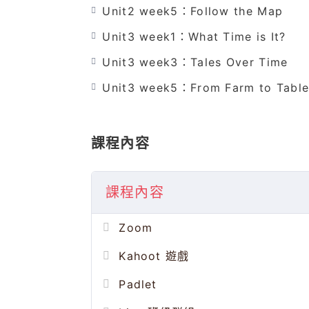
Unit2 week5：Follow the Map
課程說明
Unit3 week1：What Time is It?
一堂課450元(含稅)
本課程需購買原文正版教材，我們尊重
Unit3 week3：Tales Over Time
此課程為用母語的方式學習英文，我們
Unit3 week5：From Farm to Tabl
自然而然的學會拼字，課堂上會有小遊戲
習
課程內容
課程內容
Zoom
Kahoot 遊戲
Padlet