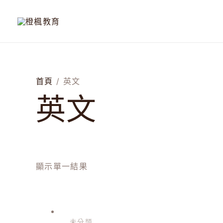
跳
至
主
要
內
容
首頁
/ 英文
英文
顯示單一結果
未分類