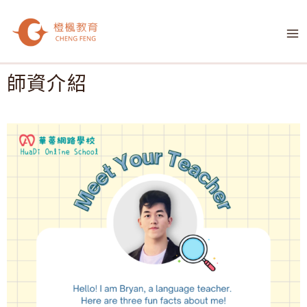
跳
M
至
M
主
要
內
師資介紹
容