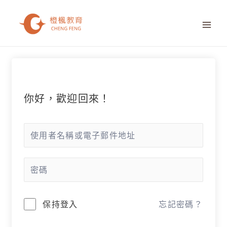
跳
MAI
至
ME
主
要
內
容
你好，歡迎回來！
保持登入
忘記密碼？