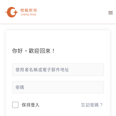
跳
M
至
M
主
要
內
容
你好，歡迎回來！
保持登入
忘記密碼？