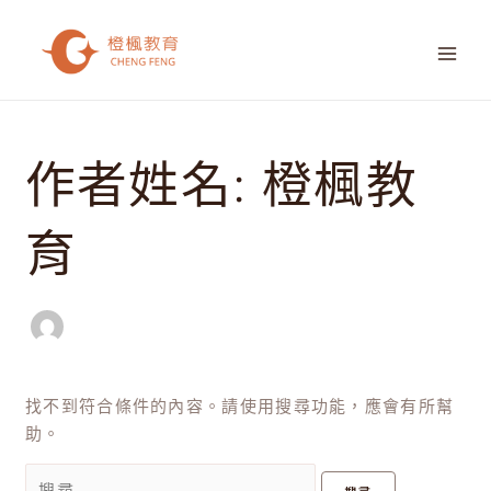
跳
MAI
至
ME
主
要
搜
內
尋
容
作者姓名: 橙楓教
關
鍵
字:
育
找不到符合條件的內容。請使用搜尋功能，應會有所幫
助。