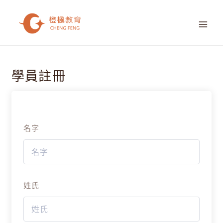
跳
MAI
至
ME
主
要
內
容
學員註冊
名字
姓氏